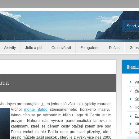
Sport, 
Aktivity
Jídlo a pití
Co navštívit
Fotogalerie
Počasí
Gues
Sport 
arda
Wi
Vi
Ko
 vhodných pro paragliding,
jen jedno má však tolik typický charater.
Ho
Vrchol
monte Baldo
stejnojmenného horského masivu,
táhnoucího se po východním břehu Lago di Garda je tím
Ca
pravým. Nahoru nás vyveze panoramatická lanovka s
Ki
kabinkami, které se během cesty otáčejí kolem své osy.
Přímo vrchol monte Baldo není pro start příznivý, ale i
Ho
přesto můžete zažít seskok , který je z výšky více než 2000