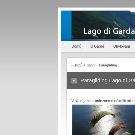
Domů
O Gardě
Ubytování
•
Domů
/
Sport
/
Paragliding
Paragliding Lago di G
V okolí jezera nalezneme několik míst