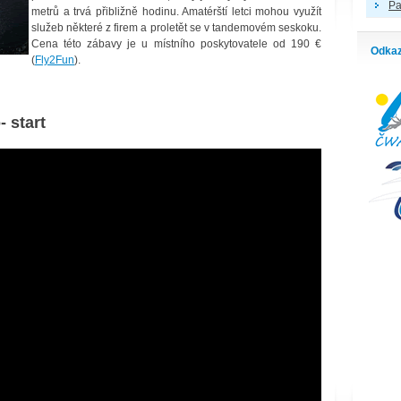
Pa
metrů a trvá přibližně hodinu. Amatérští letci mohou využít
služeb některé z firem a proletět se v tandemovém seskoku.
Cena této zábavy je u místního poskytovatele od 190 €
Odka
(
Fly2Fun
).
 start