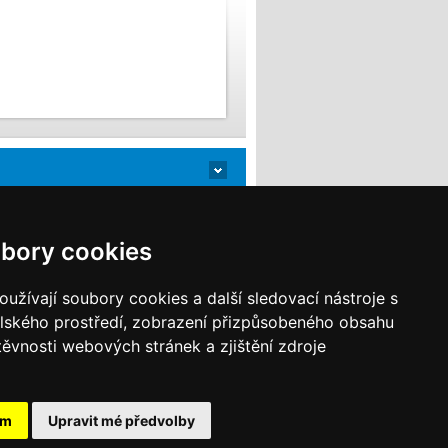
bory cookies
užívají soubory cookies a další sledovací nástroje s
elského prostředí, zobrazení přizpůsobeného obsahu
těvnosti webových stránek a zjištění zdroje
Sitemap
volená Itálie
,
Letní dovolená u moře
,
Dovolená
ám
Upravit mé předvolby
raglidingu
,
ubytování Budapešť
,
Korsika - CK
e ceny
, Vaša vysnívaná
dovolenka v