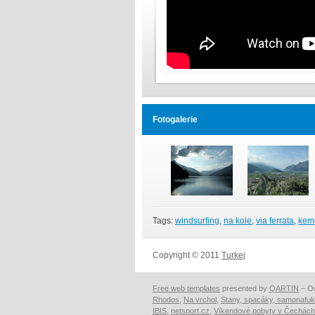
Fotogalerie
Tags:
windsurfing
,
na kole
,
via ferrata
,
kem
Copyright © 2011
Turkej
Free web templates
presented by
QARTIN
– Ou
Rhodos
,
Na vrchol
,
Stany, spacáky, samonafuk
IBIS
,
netsport.cz
,
Víkendové pobyty v Čechách