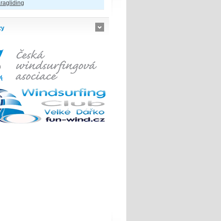
ragliding
zy