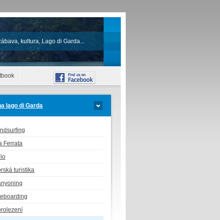
zábava, kultura, Lago di Garda...
tbook
na lago di Garda
ndsurfing
a Ferrata
lo
rská turistika
nyoning
teboarding
rolezení